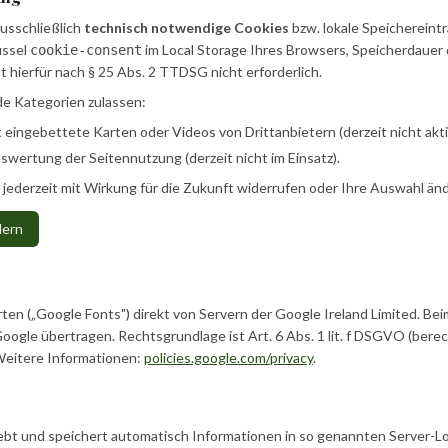
usschließlich
technisch notwendige Cookies
bzw. lokale Speichereint
üssel
im Local Storage Ihres Browsers, Speicherdauer d
cookie-consent
ist hierfür nach § 25 Abs. 2 TTDSG nicht erforderlich.
de Kategorien zulassen:
 eingebettete Karten oder Videos von Drittanbietern (derzeit nicht akt
wertung der Seitennutzung (derzeit nicht im Einsatz).
g jederzeit mit Wirkung für die Zukunft widerrufen oder Ihre Auswahl än
dern
rten („Google Fonts") direkt von Servern der Google Ireland Limited. Bei
Google übertragen. Rechtsgrundlage ist Art. 6 Abs. 1 lit. f DSGVO (bere
 Weitere Informationen:
policies.google.com/privacy
.
ebt und speichert automatisch Informationen in so genannten Server-Log