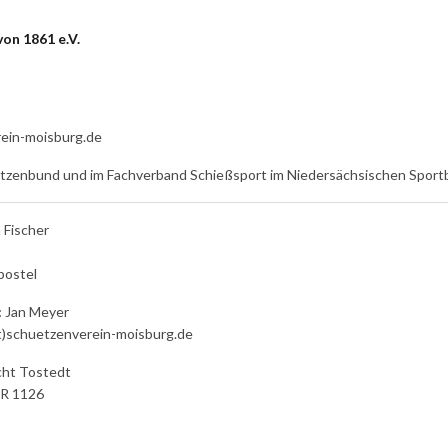
on 1861 e.V.
rein-moisburg.de
ützenbund und im Fachverband Schießsport im Niedersächsischen Spor
 Fischer
bostel
:
Jan Meyer
t)schuetzenverein-moisburg.de
ht Tostedt
R 1126