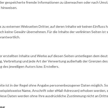
 oder gespeicherte fremde Informationen zu überwachen oder nach Umstä
t hinweisen.
 zu externen Webseiten Dritter, auf deren Inhalte wir keinen Einfluss 
uch keine Gewähr übernehmen. Für die Inhalte der verlinkten Seiten ist s
erantwortlich.
er erstellten Inhalte und Werke auf diesen Seiten unterliegen dem deu
ung, Verbreitung und jede Art der Verwertung außerhalb der Grenzen d
g des jeweiligen Autors bzw. Erstellers.
te ist in der Regel ohne Angabe personenbezogener Daten möglich. So
ispielsweise Name, Anschrift oder eMail-Adressen) erhoben werden, erf
s. Diese Daten werden ohne Ihre ausdrückliche Zustimmung nicht an Drit
ung