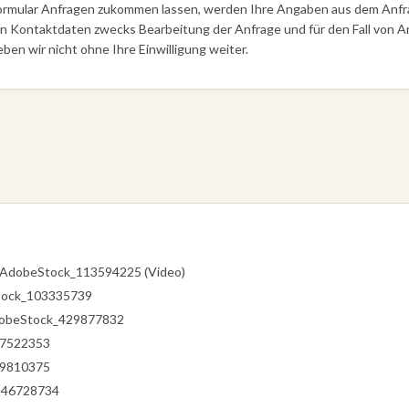
rmular Anfragen zukommen lassen, werden Ihre Angaben aus dem Anfrag
 Kontaktdaten zwecks Bearbeitung der Anfrage und für den Fall von A
ben wir nicht ohne Ihre Einwilligung weiter.
– AdobeStock_113594225 (Video)
Stock_103335739
dobeStock_429877832
87522353
79810375
246728734