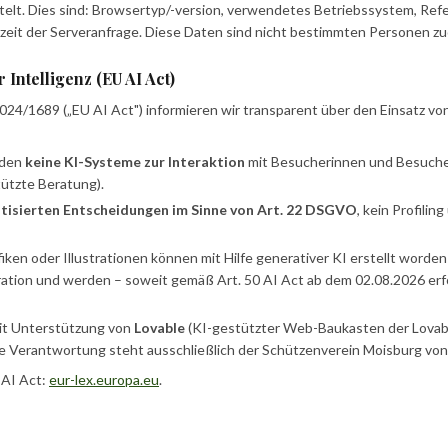
telt. Dies sind: Browsertyp/-version, verwendetes Betriebssystem, Re
zeit der Serveranfrage. Diese Daten sind nicht bestimmten Personen zu
 Intelligenz (EU AI Act)
24/1689 („EU AI Act") informieren wir transparent über den Einsatz vo
rden
keine KI-Systeme zur Interaktion
mit Besucherinnen und Besucher
ützte Beratung).
tisierten Entscheidungen im Sinne von Art. 22 DSGVO
, kein Profilin
iken oder Illustrationen können mit Hilfe generativer KI erstellt worden
tration und werden – soweit gemäß Art. 50 AI Act ab dem 02.08.2026 erfo
it Unterstützung von
Lovable
(KI-gestützter Web-Baukasten der Lovable 
le Verantwortung steht ausschließlich der Schützenverein Moisburg von 
 AI Act:
eur-lex.europa.eu
.