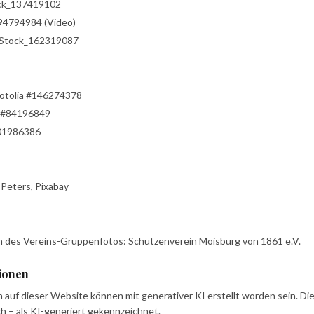
ock_137419102
94794984 (Video)
eStock_162319087
fotolia #146274378
a #84196849
201986386
Peters, Pixabay
ich des Vereins-Gruppenfotos: Schützenverein Moisburg von 1861 e.V.
tionen
n auf dieser Website können mit generativer KI erstellt worden sein. D
ch – als KI-generiert gekennzeichnet.