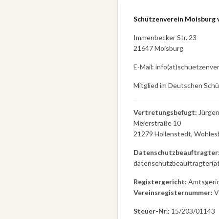
Schützenverein Moisburg v
Immenbecker Str. 23
21647 Moisburg
E-Mail: info(at)schuetzenve
Mitglied im Deutschen Sch
Vertretungsbefugt:
Jürgen
Meierstraße 10
21279 Hollenstedt, Wohles
Datenschutzbeauftragter
datenschutzbeauftragter(a
Registergericht:
Amtsgeric
Vereinsregisternummer:
V
Steuer-Nr.:
15/203/01143