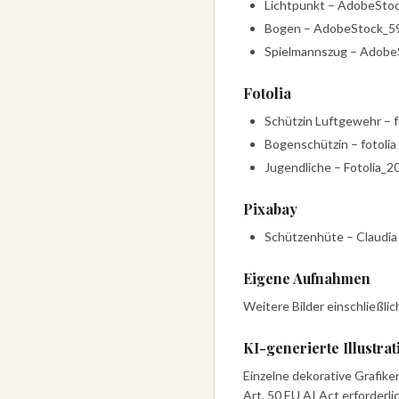
Lichtpunkt – AdobeSt
Bogen – AdobeStock_5
Spielmannszug – Adob
Fotolia
Schützin Luftgewehr – 
Bogenschützin – fotoli
Jugendliche – Fotolia_
Pixabay
Schützenhüte – Claudia 
Eigene Aufnahmen
Weitere Bilder einschließl
KI-generierte Illustra
Einzelne dekorative Grafike
Art. 50 EU AI Act erforderli